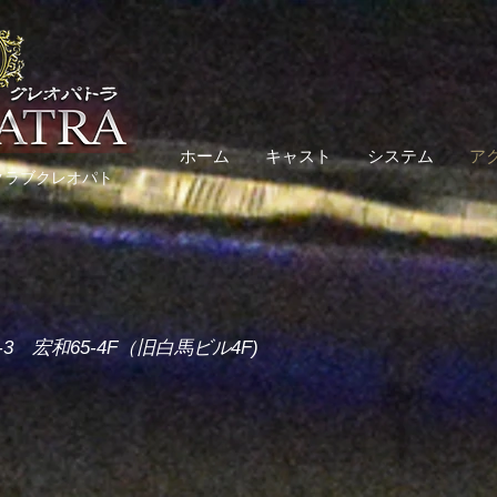
ホーム
キャスト
システム
ア
クラブクレオパト
-3 宏和65-4F（旧白馬ビル4F)